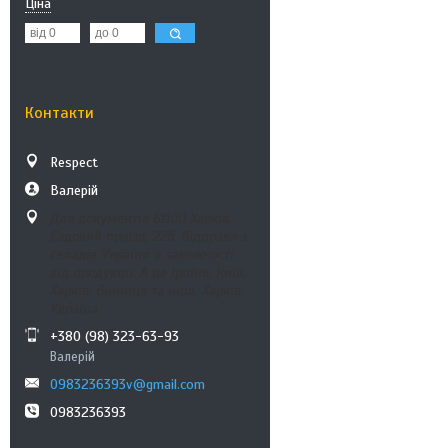
Ціна
Контакти
Respect
Валерій
Для документів 61100 Харків.
Садовий проїзд, 22б. Відпрака з
складів України в залежності
від продукції. А це Ірпінь, Київ,
Харків, Вінниця та інші, Харків,
Україна
+380 (98) 323-63-93
Валерій
0983236393v@gmail.com
0983236393