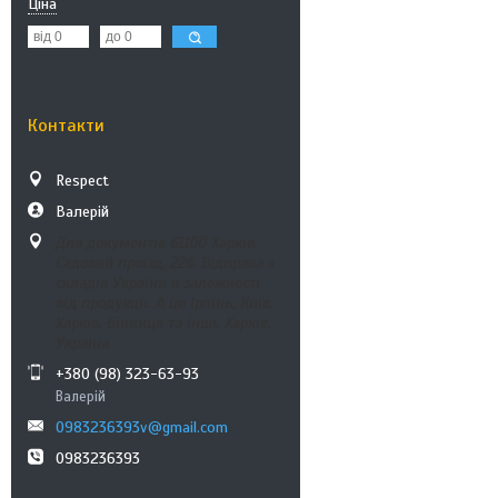
Ціна
Контакти
Respect
Валерій
Для документів 61100 Харків.
Садовий проїзд, 22б. Відпрака з
складів України в залежності
від продукції. А це Ірпінь, Київ,
Харків, Вінниця та інші, Харків,
Україна
+380 (98) 323-63-93
Валерій
0983236393v@gmail.com
0983236393