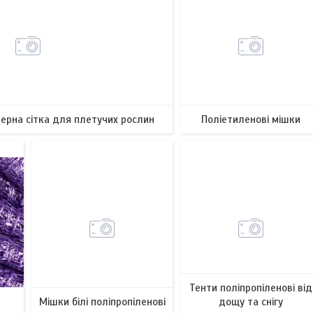
лерна сітка для плетучих рослин
Поліетиленові мішки
10
24
Тенти поліпропіленові від
Мішки білі поліпропіленові
дощу та снігу