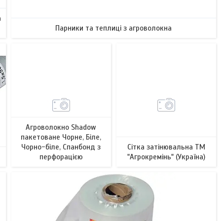
а
Парники та теплиці з агроволокна
9
Агроволокно Shadow
пакетоване Чорне, Біле,
Чорно-біле, Спанбонд з
Сітка затінювальна ТМ
перфорацією
"Агрокремінь" (Україна)