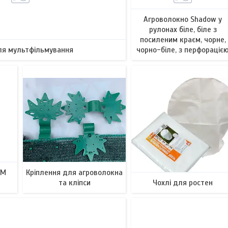
Агроволокно Shadow у
рулонах біле, біле з
посиленим краєм, чорне,
ля мультфільмування
чорно-біле, з перфораціє
7
9
ТМ
Кріплення для агроволокна
та кліпси
Чохлі для ростен
13
127