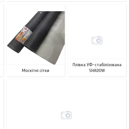
58
Плівка УФ-стабілізована
Москітні сітки
SHADOW
69
14