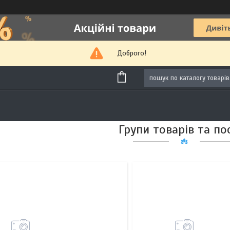
19
113
Доброго!
Групи товарів та по
5
10