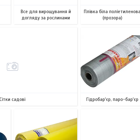
Все для вирощування й
Плівка біла поліетиленов
догляду за рослинами
(прозора)
6
19
Сітки садові
Гідробар'єр, паро-бар'єр
5
169