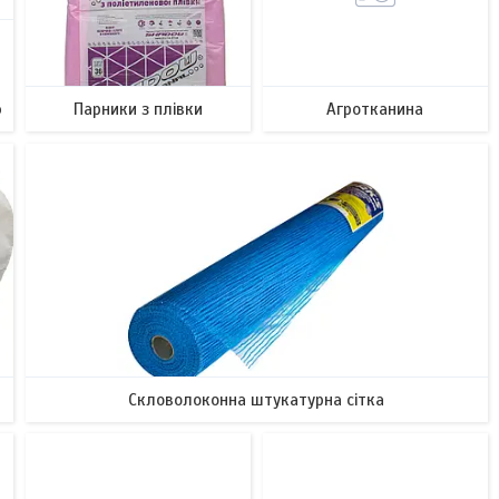
ю
Парники з плівки
Агротканина
12
23
Скловолоконна штукатурна сітка
34