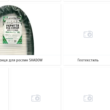
13
19
сонця для рослин SHADOW
Геотекстиль
53
3