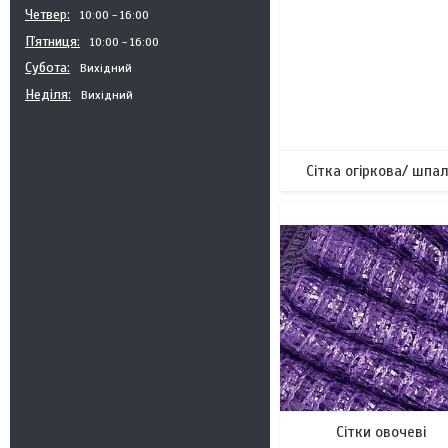
Четвер
10:00
16:00
Пʼятниця
10:00
16:00
Субота
Вихідний
Неділя
Вихідний
Сітка огіркова/ шпа
Сітки овочеві