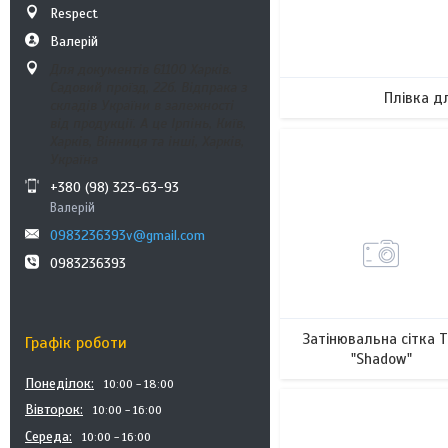
Respect
Валерій
Для документів 61100 Харків.
Садовий проїзд, 22б. Відпрака з
Плівка д
складів України в залежності
від продукції. А це Ірпінь, Київ,
Харків, Вінниця та інші, Харків,
Україна
+380 (98) 323-63-93
Валерій
0983236393v@gmail.com
0983236393
Затінювальна сітка 
Графік роботи
"Shadow"
Понеділок
10:00
18:00
Вівторок
10:00
16:00
5
Середа
10:00
16:00