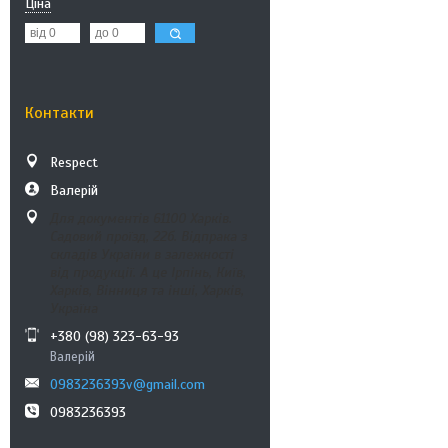
Ціна
Контакти
Respect
Валерій
Для документів 61100 Харків.
Садовий проїзд, 22б. Відпрака з
складів України в залежності
від продукції. А це Ірпінь, Київ,
Харків, Вінниця та інші, Харків,
Україна
+380 (98) 323-63-93
Валерій
0983236393v@gmail.com
0983236393