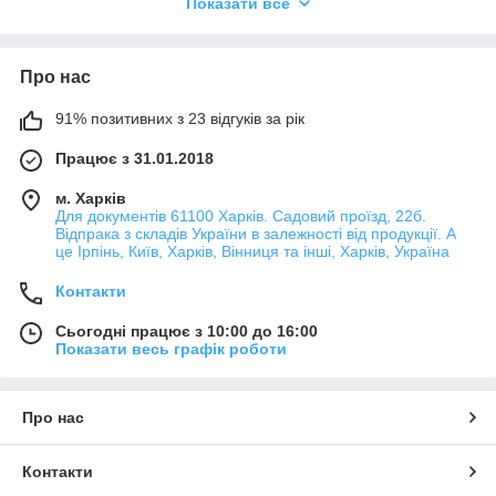
Показати все
за складання бус і
браслетів, вважаючи, що
процес їх створення
найпростіший і зрозумілий.
Про нас
Але не варто забувати, що
набагато ефективніше
91% позитивних з 23 відгуків за рік
матиме вигляд комплекту прикрас, у який входять і сережки.
Повірте, якщо підібрати до них спеціальні заготівки у формі
Працює з 31.01.2018
основи, то складання стане елементарним, а носіння —
зручним.
м. Харків
Для документів 61100 Харків. Садовий проїзд, 22б.
Сьогодні фурнітура для сережок представлена для вас в
Відпрака з складів України в залежності від продукції. А
широкому асортименті на цій сторінці. Досить вибрати
це Ірпінь, Київ, Харків, Вінниця та інші, Харків, Україна
основу, доповнити її намистинками, підібрати заглушку,
швидко з'єднати — і все, тепер ви володарка оригінальної
Контакти
авторської роботи!
Сьогодні працює з 10:00 до 16:00
Типи фурнітури для сережок
Показати весь графік роботи
Фурнітура, яка може знадобитися вам для виготовлення
сережок, вирізняється своєю різноманітністю і
Про нас
різноманітністю.
У нас ви зможете купити різноманітні:
швензи відкритого типу;
Контакти
швензи із замком-гачком та іншими типами замка;