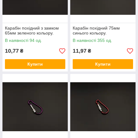
Карабін похідний з замком
Карабін похідний 75мм
65мм зеленого кольору.
синього кольору.
В наявності 94 од.
В наявності 355 од.
10,77
11,97
₴
₴
Купити
Купити