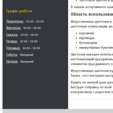
заготовок цветов и д
В нашем ассортименте каж
Графік роботи
Область использова
Понеділок
Искусственные цветочки в
10:00
18:00
цветочные композиции, в
Вівторок
10:00
16:00
корзинки;
Середа
10:00
16:00
гирлянды;
Четвер
10:00
16:00
бутоньерки;
миниатюрные букетик
Пʼятниця
10:00
16:00
Цветочки нередко использ
Субота
Вихідний
неотъемлемый праздничный
Неділя
Вихідний
элементов праздничного с
Искусственные цветочки р
Также, этот материал вост
Купить по низкой цене ра
быструю отправку по всей
консультанты с радостью о