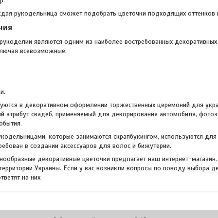
р.
дая рукодельница сможет подобрать цветочки подходящих оттенков и
ния
 рукоделии являются одним из наиболее востребованных декоративных
ключая всевозможные:
и.
уются в декоративном оформлении торжественных церемоний для украше
 атрибут свадеб, применяемый для декорирования автомобиля, фотозо
обытия.
укодельницами, которые занимаются скрапбукингом, используются для
ребован в создании аксессуаров для волос и бижутерии.
знообразные декоративные цветочки предлагает наш интернет-магазин. 
 территории Украины. Если у вас возникли вопросы по поводу выбора 
тветят на них.