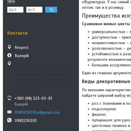
Ціна
«Фурнитура». У нас самый 
оптом, так и в розницу.
Преимущества иск
Сравнивая живые цветы 
универсальностью – 
Контакти
доступностью – прио
неприхотливостью – л
Respect
долговечностью – де
устойчивостью к раз
Валерій
результате механическ
Для документів 61100 Харків.
большим ассортимен
Садовий проїзд, 22б. Відпрака з
Один из главных аргументо
складів України в залежності
від продукції. А це Ірпінь, Київ,
Виды декоративных
Харків, Вінниця та інші, Харків,
По внешним характеристик
Україна
найдете широкий выбор ис
+380 (98) 323-63-93
роз с тканевыми и п
Валерій
подсолнухов;
0983236393v@gmail.com
фиалок;
пупырышек для руко
0983236393
цветочных тычинок и