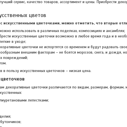
лучший сервис, качество товаров, ассортимент и цены. Приобрести де
усственных цветов
с искусственными цветочками, можно отметить, что вторые отл
можно использовать в различных поделках, композициях и ансамблях;
брести искусственные цветочки возможно в любое время года и в необ
егкие в уходе;
коративные цветочки не испортятся со временем и будут радовать свое
нообразным внешним факторам – не боятся морозов, снега, и дождя, но
их повреждений;
том.
в в пользу искусственных цветочков – низкая цена.
 цветочков
ам декоративные цветочки различаются по видам, размерам, формам, м
кусственных:
олиуретановыми лепестками;
делия;
 бутончиков;