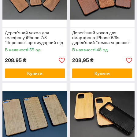
Дерев'яний чохол для
Дерев'яний чохол для
телефону iPhone 7/8
смартфона iPhone 6/6s
"Черешня" протиударний під
дерев'яний "темна черешня"
гравіювання
під гравіювання
В наявності 55 од.
В наявності 48 од.
208,95
208,95
₴
₴
Купити
Купити