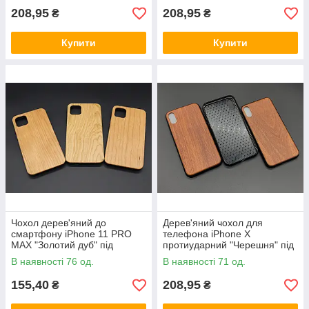
208,95
208,95
₴
₴
Купити
Купити
Чохол дерев'яний до
Дерев'яний чохол для
смартфону iPhone 11 PRO
телефона iPhone X
MAX "Золотий дуб" під
протиударний "Черешня" під
гравіювання
гравіювання
В наявності 76 од.
В наявності 71 од.
155,40
208,95
₴
₴