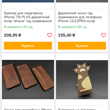
Бампер для смартфона
Дерев'яний чохол під
iPhone 7/8 PLUS дерев'яний
гравіювання для телефону
колір "вільха" під гравіювання
iPhone 12/12PRO колір
"вільха"
В наявності 54 од.
В наявності 45 од.
208,95
155,40
₴
₴
Купити
Купити
Чохол для смартфона iPhone
Універсальна підставка