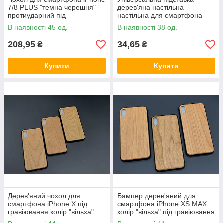
7/8 PLUS "темна черешня"
дерев'яна настільна
протиударний під
настільна для смартфона
гравіювання
"Лапка тигра" 18х8см
В наявності 45 од.
В наявності 38 од.
208,95
34,65
₴
₴
Купити
Купити
Дерев'яний чохол для
Бампер дерев'яний для
смартфона iPhone X під
смартфона iPhone XS MAX
гравіювання колір "вільха"
колір "вільха" під гравіювання