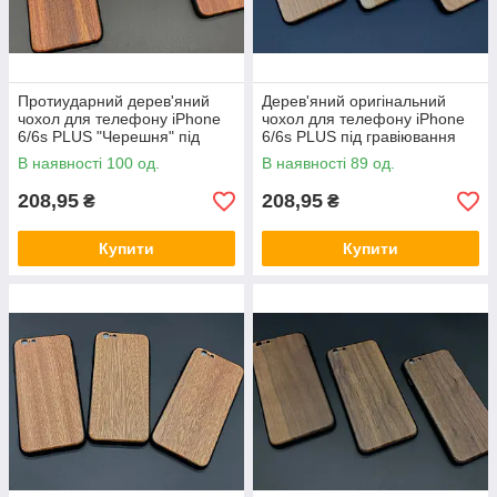
Протиударний дерев'яний
Дерев'яний оригінальний
чохол для телефону iPhone
чохол для телефону iPhone
6/6s PLUS "Черешня" під
6/6s PLUS під гравіювання
гравіювання
колір "вільха"
В наявності 100 од.
В наявності 89 од.
208,95
208,95
₴
₴
Купити
Купити