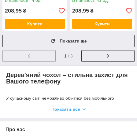
В наявності 44 од.
В наявності 41 од.
208,95
208,95
₴
₴
Купити
Купити
Показати ще
1
/ 3
Дерев'яний чохол – стильна захист для
Вашого телефону
У сучасному світі неможливо обійтися без мобільного
телефону. Ми завжди намагаємося залишатися на зв'язку, і
Показати все
цей аксесуар вже став буденністю. Але і його потрібно
захищати від пошкоджень, щоб телефон прослужив вам
якомога довше.
Одним з найголовніших засобів захисту є чохол для
Про нас
телефону. Адже саме він може врятувати пристрій від