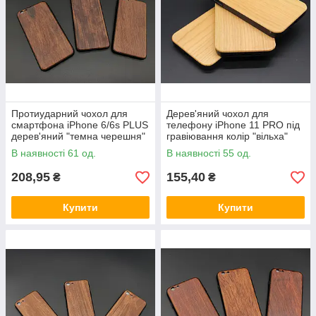
Протиударний чохол для
Дерев'яний чохол для
смартфона iPhone 6/6s PLUS
телефону iPhone 11 PRO під
дерев'яний "темна черешня"
гравіювання колір "вільха"
під гравіювання
В наявності 61 од.
В наявності 55 од.
208,95
155,40
₴
₴
Купити
Купити