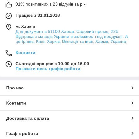
зовнішніх загроз – від вологи до падіння на асфальт.
91% позитивних з 23 відгуків за рік
Розберемо ж види чохлів, адже їх існує ціла безліч.
Працює з 31.01.2018
Види чохлів для телефону:
м. Харків
Бампер – рамка, розрахована тільки для бічних
Для документів 61100 Харків. Садовий проїзд, 22б.
Відпрака з складів України в залежності від продукції. А
сторін корпусу телефону. З мінусів – не захищає тильну
це Ірпінь, Київ, Харків, Вінниця та інші, Харків, Україна
сторону смартфона.
Накладка. Один з найпопулярніших видів чохлів,
Контакти
закриває як бічні сторони, так і тильну. Існує величезна
кількість різновидів подібних чохлів, як у дизайні, так і
Сьогодні працює з 10:00 до 16:00
Показати весь графік роботи
матеріалів, з яких їх виготовляють.
Книга. Захищає телефон з усіх боків. Буває різновид
з прозорим віконцем на передній панелі для більшої
Про нас
зручності. З недоліків – збільшує обсяг смартфона,
передню панель постійно потрібно відкривати для
користування.
Контакти
Фліп – варіація чохла-книжки, але відкривається
вертикально. Деякі моделі мають відділи для карток
Доставка та оплата
або візиток.
Футляр (кишеню) – повністю закриває телефон.
Графік роботи
Однак має ряд недоліків: для користування смартфон