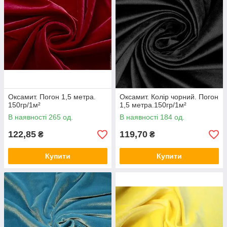
Оксамит. Погон 1,5 метра.
Оксамит. Колір чорний. Погон
150гр/1м²
1,5 метра.150гр/1м²
В наявності 265 од.
В наявності 184 од.
122,85
119,70
₴
₴
Купити
Купити