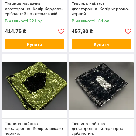
Тканина пайеєтка
Тканина пайєтка
двостороння. Колір бордово-
двостороння. Колір червоно-
сріблястий на оксамитовій
чорний.
помаранчевій основі.
В наявності 221 од.
В наявності 164 од.
414,75
457,80
₴
₴
Купити
Купити
Тканина пайєтка
Тканина пайетка
двостороння. Колір оливково-
двостороння. Колір чорно-
чорний.
сріблястий.