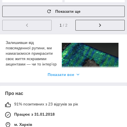
Показати ще
1
/ 2
Залишивши від
повсякденної рутини, ми
намагаємося прикрасити
своє життя яскравими
акцентами — чи то інтер'єр
житла, чи то дизайн одягу
Показати все
авто з ексклюзивною
аерографією, чи то
оригінальна ювелірна
прикраса. Погодьтеся,
Про нас
щойно у вашому оточенні
з'являється блискуча,
91% позитивних з 23 відгуків за рік
яскрава деталь — вона відразу ж приковує до себе увагу,
можливо ненадовго, але в деяких випадках досить просто
Працює з 31.01.2018
виділитися з натовпу. Двосторонні паєтки, тканини розкішної
текстури в асортименті представлені в нашому інтернет-
м. Харків