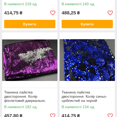
В наявності 218 од.
В наявності 140 од.
414,75
488,25
₴
₴
Купити
Купити
Тканина пайєтка
Тканина пайєтка
двостороння. Колір
двостороння. Колір синьо-
фіолетовий-дзеркально.
сріблястий на чорній
оксамитовій основі.
В наявності 182 од.
В наявності 134 од.
457,80
414,75
₴
₴