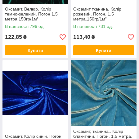
Оксамит. Велюр. Колір
Оксамит тканина. Колір
темно-зелений. Погон 1,5
рожевий. Погон. 1,5
метра.150гр/1м²
метра.150гр/1м²
В наявності 796 од.
В наявності 731 од.
122,85
113,40
₴
₴
Купити
Купити
Оксамит, тканина.. Колір
Оксамит. Колір синій. Погон
блакитний. Погон. 1,5 метра.