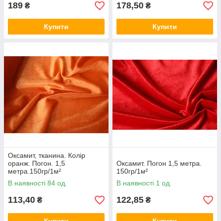
189
178,50
₴
₴
Купити
Купити
Оксамит, тканина. Колір
оранж. Погон. 1,5
Оксамит. Погон 1,5 метра.
метра.150гр/1м²
150гр/1м²
В наявності 84 од.
В наявності 1 од.
113,40
122,85
₴
₴