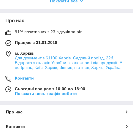
Показати все
При цьому екокожа гіпоалергенна і приємна на дотик, що
дуже важливо, якщо виріб з цього матеріалу стикається з
голою шкірою.
Про нас
Якими бувають шнурки з екошкіри?
91% позитивних з 23 відгуків за рік
Можна класифікувати всі шнурки за такими ознаками:
Ширина і товщина;
Працює з 31.01.2018
Колір;
м. Харків
Для документів 61100 Харків. Садовий проїзд, 22б.
Фактура;
Відпрака з складів України в залежності від продукції. А
Наявність додаткового декору (позолота, камені,
це Ірпінь, Київ, Харків, Вінниця та інші, Харків, Україна
стрази, заклепки, візерунки). На відміну від натуральної
шкіри, в екошкіру при виробництві можна багато
Контакти
елементів декору так поглибити, що вони будуть
надійно зафіксовані у фактурі матеріалу.
Сьогодні працює з 10:00 до 18:00
Показати весь графік роботи
В залежності від характеристик матеріалу, відрізняється і
спосіб його застосування.
Шнури з екошкіри застосовують різними способами:
Про нас
Тонкі і не дуже яскраві шнурки застосовують як
шнурків на шию, на які можна закріпити різні прикраси
Контакти
або значущі речі. На таких шнурках можна носити