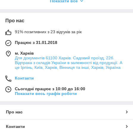
Показати все
залежності від його
фантазії і задумки,
звірятка або лялечки
можуть радісно
Про нас
підморгувати, здивовано
або закохано дивитися на
91% позитивних з 23 відгуків за рік
свого господаря. Втілюється в життя ідея автора завдяки
правильно підібраному матеріалу.
Працює з 31.01.2018
Фурнітура для іграшок
– елемент, який робить виріб живим
м. Харків
і промальовує її характер. Якщо ви бажаєте створити
Для документів 61100 Харків. Садовий проїзд, 22б.
оригінальну і закінчену композицію – рекомендуємо замовити
Відпрака з складів України в залежності від продукції. А
декоративні елементи від нашого інтернет-магазину. У нас ви
це Ірпінь, Київ, Харків, Вінниця та інші, Харків, Україна
можете придбати якісні очки і чарівні носики.
Контакти
Асортимент фурнітури для іграшок
Сьогодні працює з 10:00 до 16:00
Наш інтернет-магазин пропонує придбати різні елементи
Показати весь графік роботи
для формування особи або мордочки вашого виробу:
Чорно-білі вічка діаметром 7, 12, 16, 24 мм
Оченята сині з віями розміром 8, 12, 18 мм.
Про нас
Жовті очі з віями діаметром 8, 12, 18 мм.
Контакти
Очі червоні з віями розміром 8, 12, 18 мм.