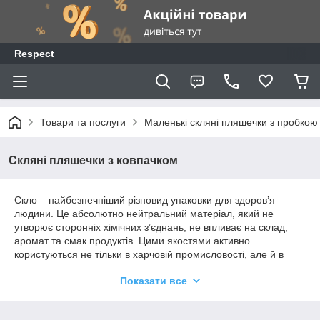
Respect
Товари та послуги
Маленькі скляні пляшечки з пробкою
Скляні пляшечки з ковпачком
Скло – найбезпечніший різновид упаковки для здоров’я
людини. Це абсолютно нейтральний матеріал, який не
утворює сторонніх хімічних з’єднань, не впливає на склад,
аромат та смак продуктів. Цими якостями активно
користуються не тільки в харчовій промисловості, але й в
косметичній.
Показати все
Нейтральність скла знайшло широке використання для
фасування агресивних мінеральних речовин, хімічних
реагентів високої концентрації та інших сумішей. Цей