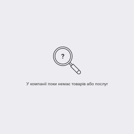
матеріал стійкий до впливу більшості розчинників, тому його
широко використовують для зберігання лікарських суспензій.
У компанії поки немає товарів або послуг