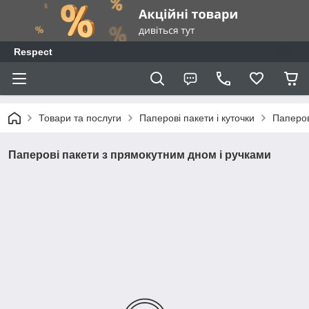
Respect
Товари та послуги
Паперові пакети і куточки
Паперов
Паперові пакети з прямокутним дном і ручками