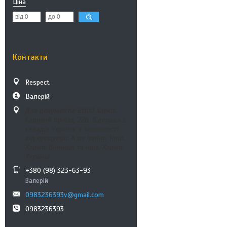
Ціна
Контакти
Respect
Валерій
Для документів 61100 Харків.
Садовий проїзд, 22б. Відпрака з
складів України в залежності
від продукції. А це Ірпінь, Київ,
Харків, Вінниця та інші, Харків,
Україна
+380 (98) 323-63-93
Валерій
0983236393v@gmail.com
0983236393